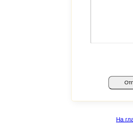
Отп
На гл